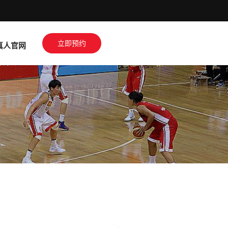
立即预约
真人官网