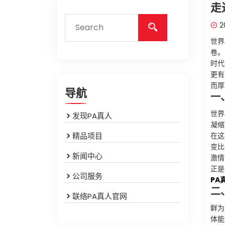
走
2
世界
卷。
时代
更有
而厚
导航
一
世界
发现PA真人
凝缩
精品项目
在这
变比
新闻中心
激情
正是
公司服务
PA
二
联络PA真人官网
鲜为
体能