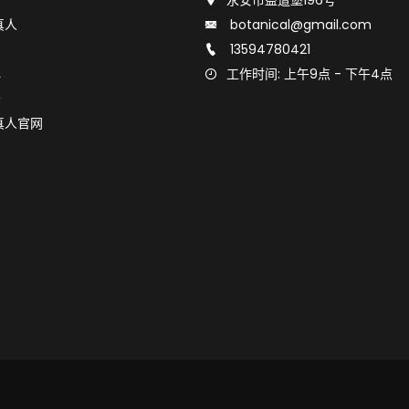
页
永安市益遭堡196号
真人
botanical@gmail.com
目
13594780421
心
工作时间: 上午9点 - 下午4点
务
真人官网