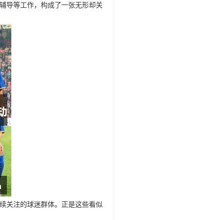
辅导等工作，构成了一张无形却关
续关注的球迷群体。正是这些看似