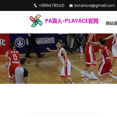
+13594780421
botanical@gmail.com
网站