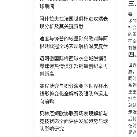
三
球瞬间
每一
阿什拉夫在法国世俱杯进攻端表
术的
现分析及其关键贡献
社会
的重
速度与锋芒的较量孙兴慜对阵阿
在全
根廷欧冠全场表现解析深度复盘
有技
四
迈阿密国际梅西球衣全城脱销引
世界
爆球迷热情俱乐部销量创纪录再
展，
创新高
同时
系列
赛程博弈与积分演变下世界杯出
更重
线形势变化全解析及强队命运走
担当
向前瞻
总结
走近
贝林厄姆欧协联赛场表现解析与
后付
竞技状态全面评估发展趋势与球
在时
队影响研究
是这