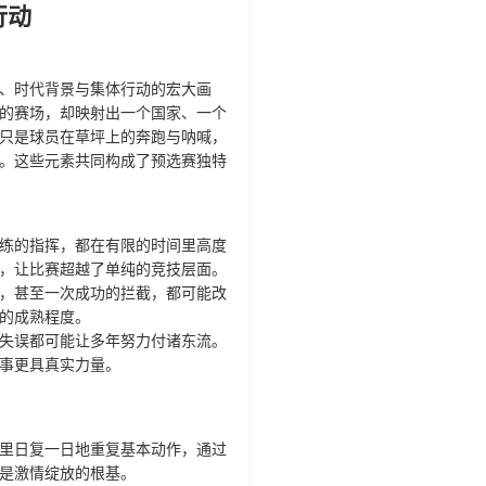
行动
、时代背景与集体行动的宏大画
的赛场，却映射出一个国家、一个
只是球员在草坪上的奔跑与呐喊，
。这些元素共同构成了预选赛独特
练的指挥，都在有限的时间里高度
，让比赛超越了单纯的竞技层面。
，甚至一次成功的拦截，都可能改
的成熟程度。
失误都可能让多年努力付诸东流。
事更具真实力量。
里日复一日地重复基本动作，通过
是激情绽放的根基。