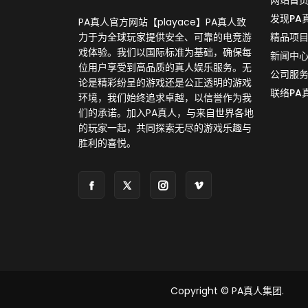
网站首
发现PA
PA真人官方网站【playace】PA真人致
力于为全球玩家提供安全、可靠的电竞游
精品项
戏体验。我们以国际标准为基础，确保每
新闻中
位用户享受到高品质的真人娱乐服务。无
公司服
论是精彩纷呈的游戏还是公正透明的游戏
联络PA
环境，我们始终追求卓越，以信誉作为我
们的承诺。加入PA真人，与来自世界各地
的玩家一起，共同探索无尽的游戏乐趣与
胜利的喜悦。
Copyright ©
PA真人集团
.