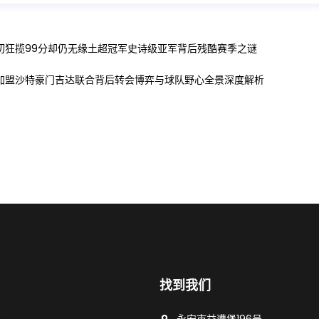
切狂揽99分却仍无缘土超冠军史诗级亚军背后残酷赛季之谜
加盟沙特豪门吉达联合背后转会博弈与球队野心全景深度解析
找到我们