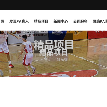
首页
发现PA真人
精品项目
新闻中心
公司服务
联络PA
精品项目
首页
精品项目