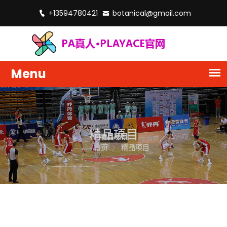
+13594780421
botanical@gmail.com
精品项目
首页
精品项目