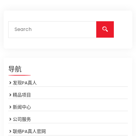
导航
发现PA真人
精品项目
新闻中心
公司服务
联络PA真人官网