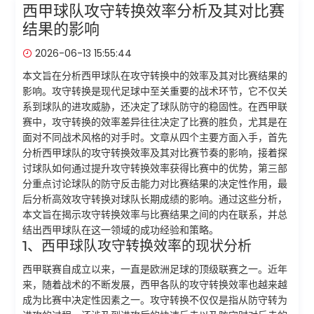
西甲球队攻守转换效率分析及其对比赛
结果的影响
2026-06-13 15:55:44
本文旨在分析西甲球队在攻守转换中的效率及其对比赛结果的
影响。攻守转换是现代足球中至关重要的战术环节，它不仅关
系到球队的进攻威胁，还决定了球队防守的稳固性。在西甲联
赛中，攻守转换的效率差异往往决定了比赛的胜负，尤其是在
面对不同战术风格的对手时。文章从四个主要方面入手，首先
分析西甲球队的攻守转换效率及其对比赛节奏的影响，接着探
讨球队如何通过提升攻守转换效率获得比赛中的优势，第三部
分重点讨论球队的防守反击能力对比赛结果的决定性作用，最
后分析高效攻守转换对球队长期成绩的影响。通过这些分析，
本文旨在揭示攻守转换效率与比赛结果之间的内在联系，并总
结出西甲球队在这一领域的成功经验和策略。
1、西甲球队攻守转换效率的现状分析
西甲联赛自成立以来，一直是欧洲足球的顶级联赛之一。近年
来，随着战术的不断发展，西甲各队的攻守转换效率也越来越
成为比赛中决定性因素之一。攻守转换不仅仅是指从防守转为