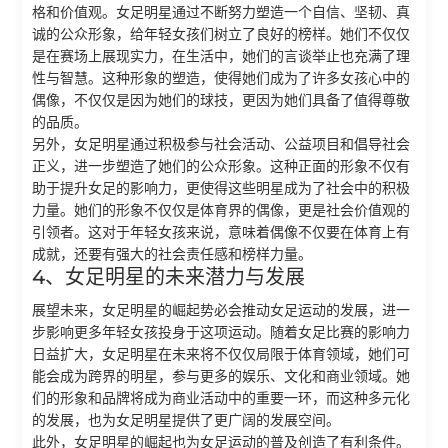
格和价值观。女足明星通过不断努力塑造一个自信、坚韧、真
诚的公众形象，给年轻女孩们树立了良好的榜样。她们不仅仅
是在赛场上展现实力，在生活中，她们的言谈举止也充满了理
性与智慧。这种形象的塑造，使得她们成为了许多女孩心中的
偶像，不仅仅是因为她们的球技，更因为她们具备了值得尊敬
的品质。
另外，女足明星通过积极参与社会活动、公益项目和倡导社会
正义，进一步塑造了她们的公众形象。这种正面的形象不仅有
助于提升女足的影响力，更使得这些明星成为了社会中的积极
力量。她们的形象不仅仅是体育界的偶像，更是社会价值观的
引领者。这对于年轻女孩来说，意味着偶像不仅要在体育上有
成就，还要有强大的社会责任感和榜样力量。
4、女足明星的未来潜力与发展
展望未来，女足明星的崛起势必会推动女足运动的发展，进一
步影响更多年轻女孩投身于这项运动。随着女足比赛的影响力
日益扩大，女足明星在未来将不仅仅局限于体育领域，她们可
能会成为跨界的明星，参与更多的娱乐、文化和商业领域。她
们的形象和品牌将成为商业活动中的重要一环，而这种多元化
的发展，也为女足明星提供了更广阔的发展空间。
此外，女足明星的崛起也为女足运动的普及创造了有利条件。