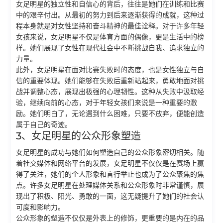
女足明星的独立性和自信心的背后，往往是她们在训练和比赛
中的艰辛付出。从最初的努力到后来逐渐获得的成就，这种过
程本身就是对女性坚持和奋斗精神的最佳诠释。对于许多年轻
女孩来说，女足明星不仅是体育方面的偶像，更是生活中的榜
样。她们展现了女性在现代社会中不断挑战自我、追求独立的
力量。
此外，女足明星在面对比赛失败时的态度，也是女性独立与自
信的重要体现。她们能够在失败后重新站起来，勇敢地面对挑
战并调整心态，展现出极强的心理韧性。这种从失败中汲取经
验，继续向前的心态，对于年轻女孩们来说是一种重要的激
励。她们明白了，无论遇到什么困难，只要不放弃，便能创造
属于自己的奇迹。
3、女足明星的公众形象塑造
女足明星的成功与她们如何塑造自己的公众形象密切相关。随
着社交媒体和网络平台的发展，女足明星不仅仅是在赛场上赢
得了关注，她们的个人形象和言行举止也成为了公众聚焦的焦
点。许多女足明星在处理媒体关系和公众形象时非常谨慎，展
现出了积极、阳光、勇敢的一面，这无疑提升了她们的社会认
可度和影响力。
公众形象的塑造不仅仅是外表上的修饰，更重要的是内在的品