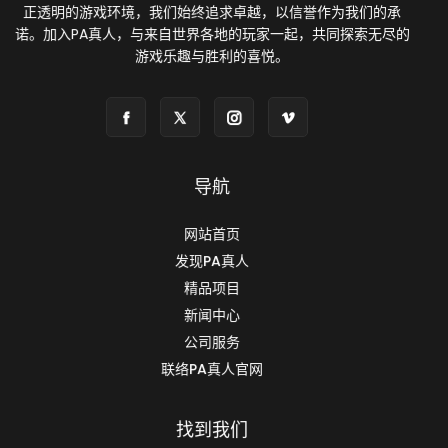
正透明的游戏环境，我们始终追求卓越，以信誉作为我们的承
诺。加入PA真人，与来自世界各地的玩家一起，共同探索无尽的
游戏乐趣与胜利的喜悦。
导航
网站首页
发现PA真人
精品项目
新闻中心
公司服务
联络PA真人官网
找到我们