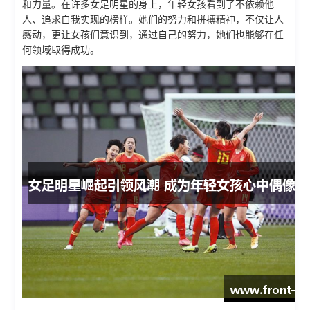
和力量。在许多女足明星的身上，年轻女孩看到了不依赖他
人、追求自我实现的榜样。她们的努力和拼搏精神，不仅让人
感动，更让女孩们意识到，通过自己的努力，她们也能够在任
何领域取得成功。