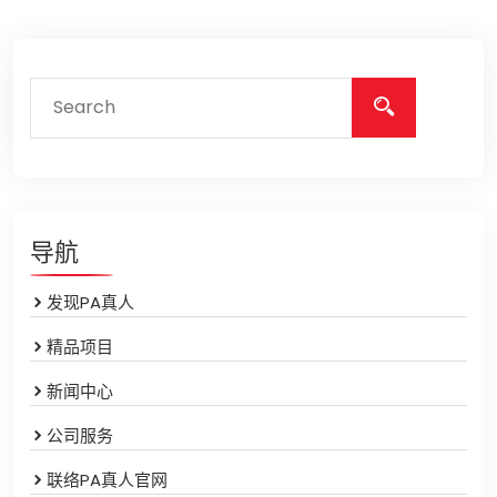
导航
发现PA真人
精品项目
新闻中心
公司服务
联络PA真人官网