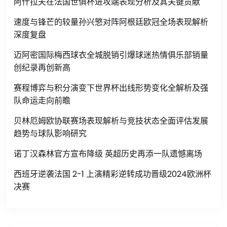
阿什拉夫在法国世俱杯进攻端表现分析及其关键贡献
速度与锋芒的较量孙兴慜对阵阿根廷欧冠全场表现解析
深度复盘
迈阿密国际梅西球衣全城脱销引爆球迷热情俱乐部销量
创纪录再创新高
赛程博弈与积分演变下世界杯出线形势变化全解析及强
队命运走向前瞻
贝林厄姆欧协联赛场表现解析与竞技状态全面评估发展
趋势与球队影响研究
诺丁汉森林官方宣布降级 英超历史再添一队遗憾离场
西班牙逆袭法国 2-1 上演精彩逆转成功晋级2024欧洲杯
决赛