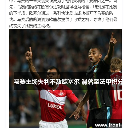
中，马赛的一些关键失误成为了他们失利的主要原因之一。首
先，马赛的防线在欧塞尔进攻时显得极为松懈，特别是在比赛
的下半场，欧塞尔通过一系列快速反击成功撕开了马赛的防
线。马赛后防的漏洞为欧塞尔提供了可乘之机，导致了他们最
终丧失了比赛的主动权。