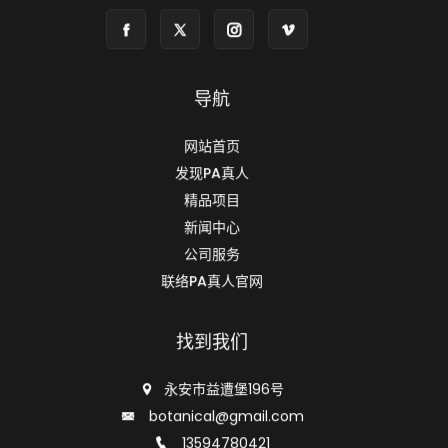
导航
网站首页
发现PA真人
精品项目
新闻中心
公司服务
联络PA真人官网
找到我们
永安市益遭堡196号
botanical@gmail.com
13594780421