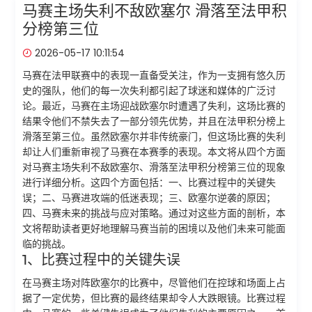
马赛主场失利不敌欧塞尔 滑落至法甲积
分榜第三位
2026-05-17 10:11:54
马赛在法甲联赛中的表现一直备受关注，作为一支拥有悠久历
史的强队，他们的每一次失利都引起了球迷和媒体的广泛讨
论。最近，马赛在主场迎战欧塞尔时遭遇了失利，这场比赛的
结果令他们不禁失去了一部分领先优势，并且在法甲积分榜上
滑落至第三位。虽然欧塞尔并非传统豪门，但这场比赛的失利
却让人们重新审视了马赛在本赛季的表现。本文将从四个方面
对马赛主场失利不敌欧塞尔、滑落至法甲积分榜第三位的现象
进行详细分析。这四个方面包括：一、比赛过程中的关键失
误；二、马赛进攻端的低迷表现；三、欧塞尔逆袭的原因；
四、马赛未来的挑战与应对策略。通过对这些方面的剖析，本
文将帮助读者更好地理解马赛当前的困境以及他们未来可能面
临的挑战。
1、比赛过程中的关键失误
在马赛主场对阵欧塞尔的比赛中，尽管他们在控球和场面上占
据了一定优势，但比赛的最终结果却令人大跌眼镜。比赛过程