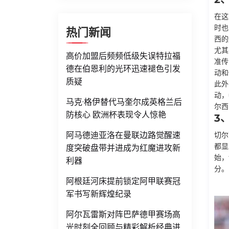
在这
时也
热门新闻
西的
尤其
高价加盟后频频低级失误特拉福
准传
德在伯恩利的光环迅速褪色引发
动和
质疑
此外
动，
马克·格伊替代马奎尔成英格兰后
尔西
防核心 欧洲杯表现令人惊艳
3
阿马德迪亚洛在曼联边路觉醒速
切尔
都显
度突破盘带并进成为红魔进攻新
始，
利器
分。
阿根廷河床提前锁定阿甲联赛冠
军书写新辉煌纪录
阿尔瓦雷斯对阵巴萨德甲赛场高
光时刻全回顾与精彩解析经典进