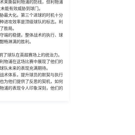
术来撕裂利物浦的防线，但利物浦
攻未能有效威胁到球门。
胁最大化。第三个进球的时机十分
种进攻效率是顶级球队的标志。利
了胜局。
守端的稳健。整体战术的执行、球
酣畅淋漓的胜利。
证明了球队在英超赛场上的统治力。
利物浦在这场比赛中展现了他们的
球队未来的表现充满期待。
战术体系，提升球员的默契与执行
也为他们提供了反思的契机，如何
物浦的表现令人印象深刻，他们的