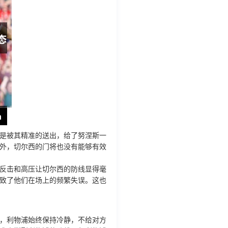
是被其精准的送出，给了努涅斯一
外，切尔西的门将也没有能够有效
反击和高压让切尔西的防线显得毫
致了他们在场上的频繁失误。这也
，利物浦始终保持冷静，不给对方