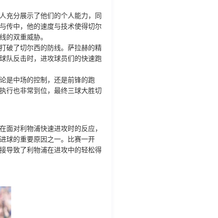
人充分展示了他们的个人能力，同
与传中，他的速度与技术使得切尔
线的双重威胁。
打破了切尔西的防线。萨拉赫的精
球队反击时，进攻球员们的快速跑
论是中场的控制，还是前锋的跑
执行也非常到位，最终三球大胜切
在面对利物浦快速进攻时的反应，
进球的重要原因之一。比赛一开
接导致了利物浦在进攻中的轻松得