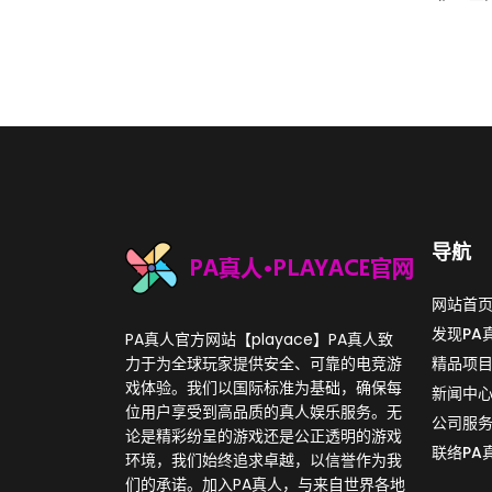
导航
网站首
发现PA
PA真人官方网站【playace】PA真人致
力于为全球玩家提供安全、可靠的电竞游
精品项
戏体验。我们以国际标准为基础，确保每
新闻中
位用户享受到高品质的真人娱乐服务。无
公司服
论是精彩纷呈的游戏还是公正透明的游戏
联络PA
环境，我们始终追求卓越，以信誉作为我
们的承诺。加入PA真人，与来自世界各地