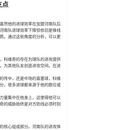
支点
虽然他的进球效率在加盟河南队后
河南队进球效率下降但依旧是锋线
质。通过这些角度的分析，可以更
，科维奇的存在为球队的进攻提供
，为其他队友创造进攻空间。在进
。
的传中，还是中场的直塞球，科维
分，很多进球都来源于他的跑位或
力量集中在他身上，这使得他可以
奇的威胁始终是对方防线必须时刻
的核心组成部分。河南队的进攻体