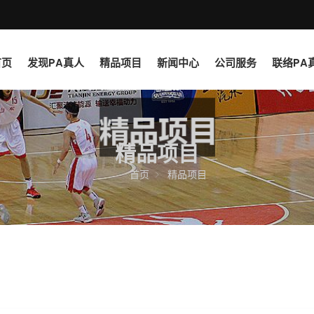
首页
发现PA真人
精品项目
新闻中心
公司服务
联络PA
精品项目
首页
精品项目