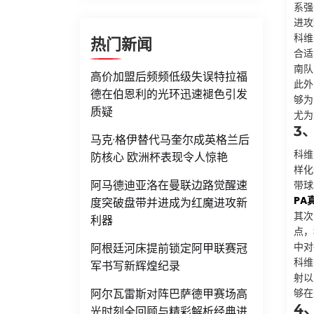
系强
进攻
科维
热门新闻
合适
南队
高价加盟后频频低级失误特拉福
此外
德在伯恩利的光环迅速褪色引发
够为
质疑
尤为
3
马克·格伊替代马奎尔成英格兰后
科维
防核心 欧洲杯表现令人惊艳
样化
阿马德迪亚洛在曼联边路觉醒速
带球
PA
度突破盘带并进成为红魔进攻新
其次
利器
点，
中对
阿根廷河床提前锁定阿甲联赛冠
科维
军书写新辉煌纪录
射以
阿尔瓦雷斯对阵巴萨德甲赛场高
够在
4
光时刻全回顾与精彩解析经典进