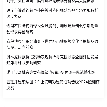
阿什拉夫在法国世俱杯进攻端表现分析及其关键贡献
速度与锋芒的较量孙兴慜对阵阿根廷欧冠全场表现解析
深度复盘
迈阿密国际梅西球衣全城脱销引爆球迷热情俱乐部销量
创纪录再创新高
赛程博弈与积分演变下世界杯出线形势变化全解析及强
队命运走向前瞻
贝林厄姆欧协联赛场表现解析与竞技状态全面评估发展
趋势与球队影响研究
诺丁汉森林官方宣布降级 英超历史再添一队遗憾离场
西班牙逆袭法国 2-1 上演精彩逆转成功晋级2024欧洲杯
决赛