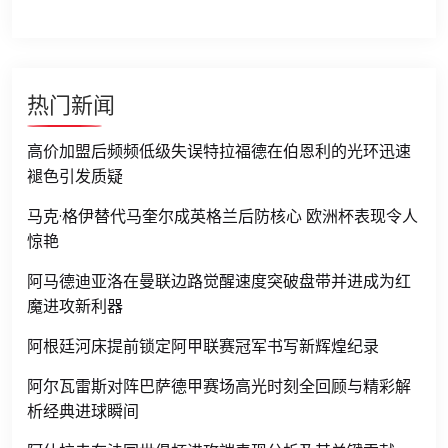
热门新闻
高价加盟后频频低级失误特拉福德在伯恩利的光环迅速
褪色引发质疑
马克·格伊替代马奎尔成英格兰后防核心 欧洲杯表现令人
惊艳
阿马德迪亚洛在曼联边路觉醒速度突破盘带并进成为红
魔进攻新利器
阿根廷河床提前锁定阿甲联赛冠军书写新辉煌纪录
阿尔瓦雷斯对阵巴萨德甲赛场高光时刻全回顾与精彩解
析经典进球瞬间