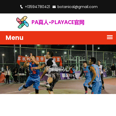
+13594780421
botanical@gmail.com
新闻中心
首页
新闻中心