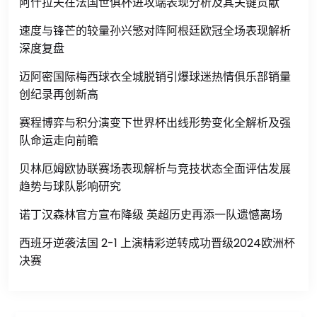
阿什拉夫在法国世俱杯进攻端表现分析及其关键贡献
速度与锋芒的较量孙兴慜对阵阿根廷欧冠全场表现解析
深度复盘
迈阿密国际梅西球衣全城脱销引爆球迷热情俱乐部销量
创纪录再创新高
赛程博弈与积分演变下世界杯出线形势变化全解析及强
队命运走向前瞻
贝林厄姆欧协联赛场表现解析与竞技状态全面评估发展
趋势与球队影响研究
诺丁汉森林官方宣布降级 英超历史再添一队遗憾离场
西班牙逆袭法国 2-1 上演精彩逆转成功晋级2024欧洲杯
决赛