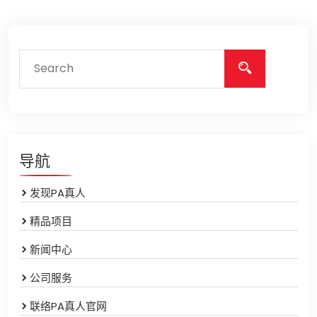
导航
发现PA真人
精品项目
新闻中心
公司服务
联络PA真人官网