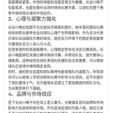
英超赛程紧密，中场的体能和深度显得尤为重要。长谷川唯不
仅能首发，也能在替补出场时保持比赛节奏，让球队在整个赛
季中保持高水准的中场运作。
3、心理与凝聚力强化
长谷川唯的加盟不仅仅是技术层面的提升，她丰富的国际比赛
经验和职业素养也会对球队心理产生积极影响。作为多次代表
日本队征战国际大赛的球员，她在压力环境下的稳定表现能够
为曼城女足注入信心与斗志。
在竞争激烈的英超联赛中，心理稳定性往往决定比赛成败。长
谷川唯能够在关键比赛中保持冷静，并带动队友，提升整体心
理素质。这种经验在球队争冠的关键阶段尤其重要，可以帮助
球队在逆境中保持稳定发挥。
同时，她的职业态度和团队精神也能增强队内凝聚力。年轻球
员可以从她身上学到训练和比赛中的专注与坚持，这不仅提升
了球队整体士气，也为曼城女足建立了更加稳固的团队文化，
为长期竞争打下基础。
4、品牌与市场效应
签下长谷川唯不仅在场上意义重大，对曼城女足的品牌和市场
影响力也具有积极作用。作为亚洲足球的代表人物，她在日本