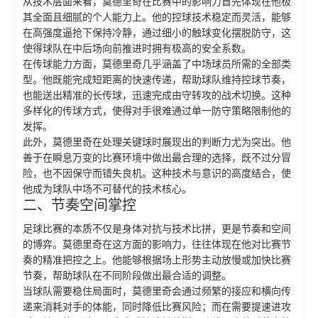
从技术层面来看，莫德里奇在比赛中的影响力首先体现在他极
其全面且细腻的个人能力上。他的控球技术稳定而灵活，能够
在高强度逼抢下保持冷静，通过细小的触球变化摆脱防守，这
使得球队在中后场向前推进时拥有极高的安全系数。
在传球能力方面，莫德里奇几乎涵盖了中场球员所需的全部类
型。他既能完成短距离的快速传递，帮助球队维持控球节奏，
也能送出精准的长传球，迅速完成由守转攻的战术切换。这种
多样化的传球方式，使得对手很难通过单一防守策略限制他的
发挥。
此外，莫德里奇在处理关键球时展现出的判断力尤为突出。他
善于在瞬息万变的比赛环境中做出最合理的选择，既不过分冒
险，也不因保守而错失良机。这种技术与意识的高度结合，使
他成为球队中场不可替代的技术核心。
二、节奏空间掌控
足球比赛的本质不仅是身体对抗与技术比拼，更是节奏和空间
的博弈。莫德里奇在这方面的影响力，往往体现在他对比赛节
奏的精准把控之上。他能够根据场上形势主动放慢或加快比赛
节奏，帮助球队在不同阶段做出最合适的调整。
当球队需要稳住局面时，莫德里奇会通过频繁的接应和横向传
递来消耗对手的体能，同时降低比赛风险；而在需要提速进攻