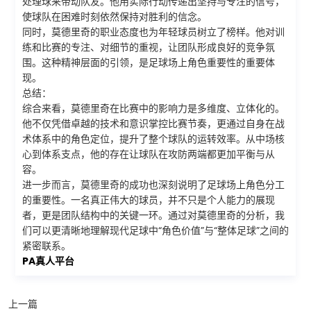
处理球来带动队友。他用实际行动传递出坚持与专注的信号，
使球队在困难时刻依然保持对胜利的信念。
同时，莫德里奇的职业态度也为年轻球员树立了榜样。他对训
练和比赛的专注、对细节的重视，让团队形成良好的竞争氛
围。这种精神层面的引领，是足球场上角色重要性的重要体
现。
总结：
综合来看，莫德里奇在比赛中的影响力是多维度、立体化的。
他不仅凭借卓越的技术和意识掌控比赛节奏，更通过自身在战
术体系中的角色定位，提升了整个球队的运转效率。从中场核
心到体系支点，他的存在让球队在攻防两端都更加平衡与从
容。
进一步而言，莫德里奇的成功也深刻说明了足球场上角色分工
的重要性。一名真正伟大的球员，并不只是个人能力的展现
者，更是团队结构中的关键一环。通过对莫德里奇的分析，我
们可以更清晰地理解现代足球中“角色价值”与“整体足球”之间的
紧密联系。
PA真人平台
上一篇