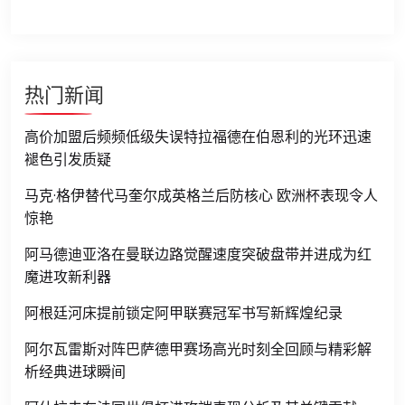
热门新闻
高价加盟后频频低级失误特拉福德在伯恩利的光环迅速
褪色引发质疑
马克·格伊替代马奎尔成英格兰后防核心 欧洲杯表现令人
惊艳
阿马德迪亚洛在曼联边路觉醒速度突破盘带并进成为红
魔进攻新利器
阿根廷河床提前锁定阿甲联赛冠军书写新辉煌纪录
阿尔瓦雷斯对阵巴萨德甲赛场高光时刻全回顾与精彩解
析经典进球瞬间