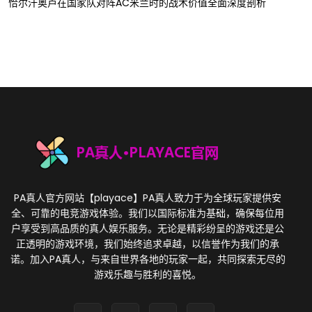
恰尔汗奥卢在国家队对阵AC米兰时的战术价值全面深度剖析
PA真人官方网站【playace】PA真人致力于为全球玩家提供安
全、可靠的电竞游戏体验。我们以国际标准为基础，确保每位用
户享受到高品质的真人娱乐服务。无论是精彩纷呈的游戏还是公
正透明的游戏环境，我们始终追求卓越，以信誉作为我们的承
诺。加入PA真人，与来自世界各地的玩家一起，共同探索无尽的
游戏乐趣与胜利的喜悦。