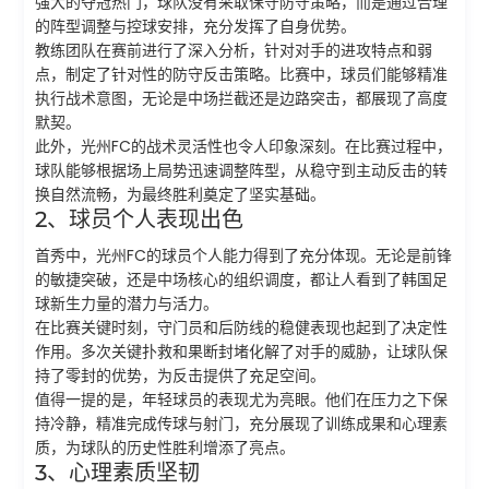
强大的夺冠热门，球队没有采取保守防守策略，而是通过合理
的阵型调整与控球安排，充分发挥了自身优势。
教练团队在赛前进行了深入分析，针对对手的进攻特点和弱
点，制定了针对性的防守反击策略。比赛中，球员们能够精准
执行战术意图，无论是中场拦截还是边路突击，都展现了高度
默契。
此外，光州FC的战术灵活性也令人印象深刻。在比赛过程中，
球队能够根据场上局势迅速调整阵型，从稳守到主动反击的转
换自然流畅，为最终胜利奠定了坚实基础。
2、球员个人表现出色
首秀中，光州FC的球员个人能力得到了充分体现。无论是前锋
的敏捷突破，还是中场核心的组织调度，都让人看到了韩国足
球新生力量的潜力与活力。
在比赛关键时刻，守门员和后防线的稳健表现也起到了决定性
作用。多次关键扑救和果断封堵化解了对手的威胁，让球队保
持了零封的优势，为反击提供了充足空间。
值得一提的是，年轻球员的表现尤为亮眼。他们在压力之下保
持冷静，精准完成传球与射门，充分展现了训练成果和心理素
质，为球队的历史性胜利增添了亮点。
3、心理素质坚韧