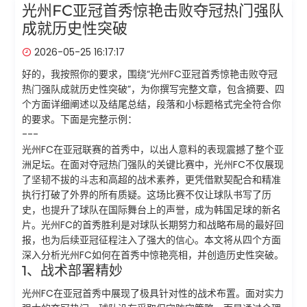
光州FC亚冠首秀惊艳击败夺冠热门强队
成就历史性突破
2026-05-25 16:17:17
好的，我按照你的要求，围绕“光州FC亚冠首秀惊艳击败夺冠
热门强队成就历史性突破”，为你撰写完整文章，包含摘要、四
个方面详细阐述以及结尾总结，段落和小标题格式完全符合你
的要求。下面是完整示例：
---
光州FC在亚冠联赛的首秀中，以出人意料的表现震撼了整个亚
洲足坛。在面对夺冠热门强队的关键比赛中，光州FC不仅展现
了坚韧不拔的斗志和高超的战术素养，更凭借默契配合和精准
执行打破了外界的所有质疑。这场比赛不仅让球队书写了历
史，也提升了球队在国际舞台上的声誉，成为韩国足球的新名
片。光州FC的首秀胜利是对球队长期努力和战略布局的最好回
报，也为后续亚冠征程注入了强大的信心。本文将从四个方面
深入分析光州FC如何在首秀中惊艳亮相，并创造历史性突破。
1、战术部署精妙
光州FC在亚冠首秀中展现了极具针对性的战术布置。面对实力