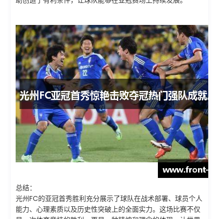
助创造了有利条件，让球队能够在亚冠赛场上持续发展。
总结：
光州FC的亚冠首秀胜利充分展示了球队在战术部署、球员个人
能力、心理素质以及历史性突破上的全面实力。这场比赛不仅