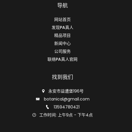
导航
网站首页
发现PA真人
精品项目
新闻中心
公司服务
联络PA真人官网
找到我们
永安市益遭堡196号
botanical@gmail.com
13594780421
工作时间: 上午9点 - 下午4点