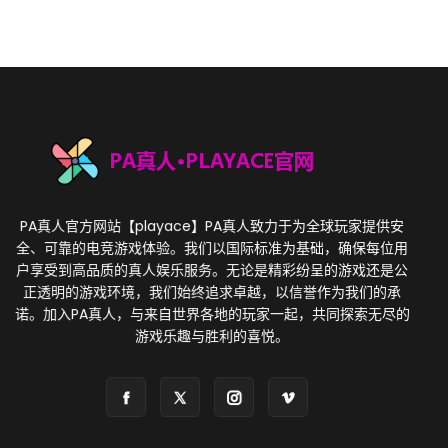
PA真人官方网站【playace】PA真人致力于为全球玩家提供安
全、可靠的电竞游戏体验。我们以国际标准为基础，确保每位用
户享受到高品质的真人娱乐服务。无论是精彩纷呈的游戏还是公
正透明的游戏环境，我们始终追求卓越，以信誉作为我们的承
诺。加入PA真人，与来自世界各地的玩家一起，共同探索无尽的
游戏乐趣与胜利的喜悦。